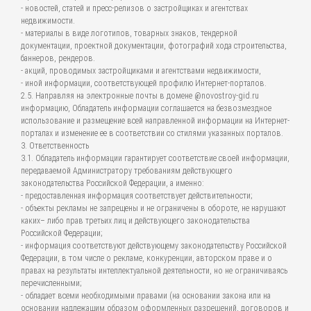
- новостей, статей и пресс-релизов о застройщиках и агентствах
недвижимости.
- материалы в виде логотипов, товарных знаков, тендерной
документации, проектной документации, фотографий хода строительства,
баннеров, рендеров.
- акций, проводимых застройщиками и агентствами недвижимости,
- иной информации, соответствующей профилю Интернет-порталов.
2.5. Направляя на электронные почты в домене @novostroy-gid.ru
информацию, Обладатель информации соглашается на безвозмездное
использование и размещение всей направленной информации на Интернет-
порталах и изменение ее в соответствии со стилями указанных порталов.
3. Ответственность
3.1. Обладатель информации гарантирует соответствие своей информации,
передаваемой Администратору требованиям действующего
законодательства Российской Федерации, а именно:
- предоставленная информация соответствует действительности;
- объекты рекламы не запрещены и не ограничены в обороте, не нарушают
каких– либо прав третьих лиц и действующего законодательства
Российской Федерации;
- информация соответствуют действующему законодательству Российской
Федерации, в том числе о рекламе, конкуренции, авторском праве и о
правах на результаты интеллектуальной деятельности, но не ограничиваясь
перечисленными;
- обладает всеми необходимыми правами (на основании закона или на
основании надлежащим образом оформленных разрешений, договоров и