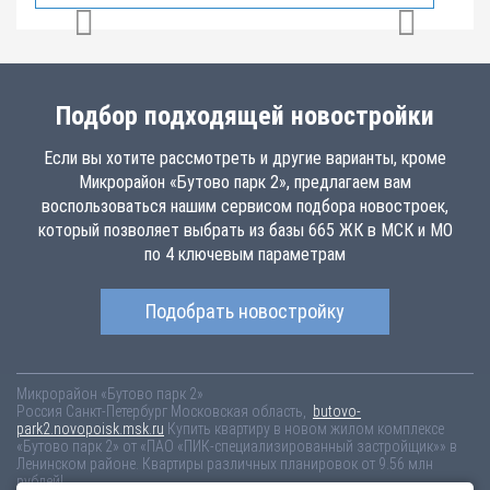
Подбор подходящей новостройки
Если вы хотите рассмотреть и другие варианты, кроме
Микрорайон «Бутово парк 2», предлагаем вам
воспользоваться нашим сервисом подбора новостроек,
который позволяет выбрать из базы 665 ЖК в МСК и МО
по 4 ключевым параметрам
Подобрать новостройку
Микрорайон «Бутово парк 2»
Россия
Санкт-Петербург
Московская область,
butovo-
park2.novopoisk.msk.ru
Купить квартиру в новом жилом комплексе
«Бутово парк 2» от «ПАО «ПИК-специализированный застройщик»» в
Ленинском районе. Квартиры различных планировок от 9.56 млн
рублей!