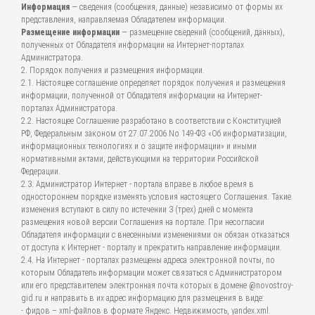
Информация
— сведения (сообщения, данные) независимо от формы их
представления, направляемая Обладателем информации.
Размещение информации
— размещение сведений (сообщений, данных),
полученных от Обладателя информации на Интернет-порталах
Администратора.
2. Порядок получения и размещения информации.
2.1. Настоящее соглашение определяет порядок получения и размещения
информации, полученной от Обладателя информации на Интернет-
порталах Администратора.
2.2. Настоящее Соглашение разработано в соответствии с Конституцией
РФ, Федеральным законом от 27.07.2006 No 149-ФЗ «Об информатизации,
информационных технологиях и о защите информации» и иными
нормативными актами, действующими на территории Российской
Федерации.
2.3. Администратор Интернет - портала вправе в любое время в
одностороннем порядке изменять условия настоящего Соглашения. Такие
изменения вступают в силу по истечении 3 (трех) дней с момента
размещения новой версии Соглашения на портале. При несогласии
Обладателя информации с внесенными изменениями он обязан отказаться
от доступа к Интернет - порталу и прекратить направление информации.
2.4. На Интернет - порталах размещены адреса электронной почты, по
которым Обладатель информации может связаться с Администратором
или его представителем электронная почта которых в домене @novostroy-
gid.ru и направить в их адрес информацию для размещения в виде:
- фидов – xml-файлов в формате Яндекс. Недвижимость, yandex.xml.