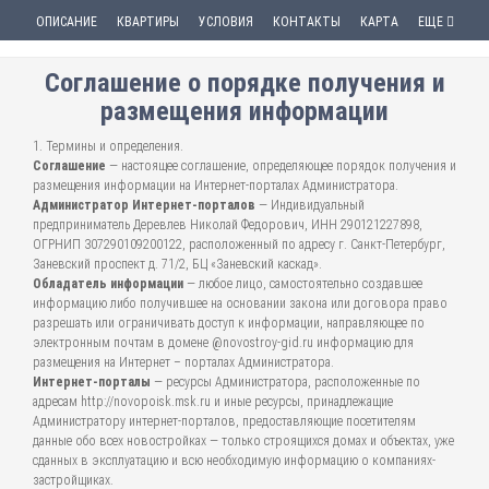
ОПИСАНИЕ
КВАРТИРЫ
УСЛОВИЯ
КОНТАКТЫ
КАРТА
ЕЩЕ
Соглашение о порядке получения и
размещения информации
1. Термины и определения.
Соглашение
— настоящее соглашение, определяющее порядок получения и
размещения информации на Интернет-порталах Администратора.
Администратор Интернет-порталов
— Индивидуальный
предприниматель Деревлев Николай Федорович, ИНН 290121227898,
ОГРНИП 307290109200122, расположенный по адресу г. Санкт-Петербург,
Заневский проспект д. 71/2, БЦ «Заневский каскад».
Обладатель информации
— любое лицо, самостоятельно создавшее
информацию либо получившее на основании закона или договора право
разрешать или ограничивать доступ к информации, направляющее по
электронным почтам в домене @novostroy-gid.ru информацию для
размещения на Интернет – порталах Администратора.
Интернет-порталы
— ресурсы Администратора, расположенные по
адресам http://novopoisk.msk.ru и иные ресурсы, принадлежащие
Администратору интернет-порталов, предоставляющие посетителям
данные обо всех новостройках — только строящихся домах и объектах, уже
сданных в эксплуатацию и всю необходимую информацию о компаниях-
застройщиках.